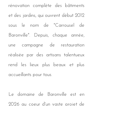
rénovation complète des bâtiments
et des jardins, qui ouvrent début 2012
sous le nom de "Carrousel de
Baronville".
​ Depuis, chaque année,
une campagne de restauration
réalisée par des artisans talentueux
rend les lieux plus beaux et plus
accueillants pour tous.
Le domaine de Baronville est en
2026 au coeur d'un vaste projet de
reboisement de plus de 120 000
arbres d'espèces variées, avec pour